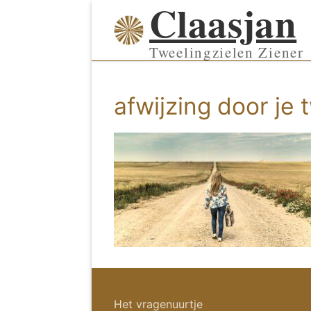
Claasjan
Ga
naar
de
Tweelingzielen Ziener
inhoud
afwijzing door je 
Het vragenuurtje