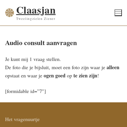
Ga
Claasjan
naar
Tweelingzielen Ziener
de
inhoud
Audio consult aanvragen
Je kunt mij 1 vraag stellen.
alleen
De foto die je bijsluit, moet een foto zijn waar je
ogen goed
te zien zijn
opstaat en waar je
op
!
[formidable id=”7″]
Het vragenuurtje