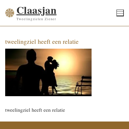
Ga
Claasjan
naar
Tweelingzielen Ziener
de
inhoud
tweelingziel heeft een relatie
tweelingziel heeft een relatie