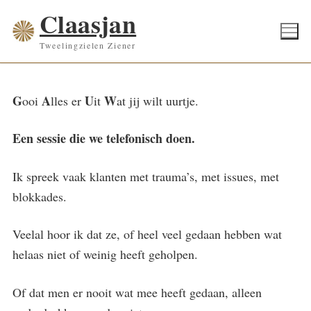
Ga
Claasjan
naar
Tweelingzielen Ziener
de
inhoud
G
A
U
W
ooi
lles er
it
at jij wilt uurtje.
Een sessie die we telefonisch doen.
Ik spreek vaak klanten met trauma’s, met issues, met
blokkades.
Veelal hoor ik dat ze, of heel veel gedaan hebben wat
helaas niet of weinig heeft geholpen.
Of dat men er nooit wat mee heeft gedaan, alleen