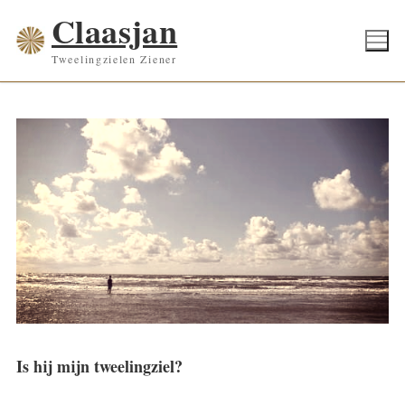
Ga
Claasjan
naar
Tweelingzielen Ziener
de
inhoud
Is hij mijn tweelingziel?