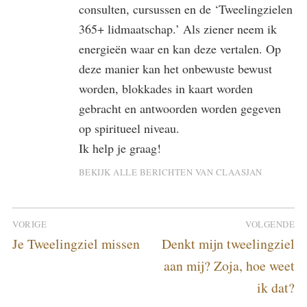
consulten, cursussen en de ‘Tweelingzielen
365+ lidmaatschap.’ Als ziener neem ik
energieën waar en kan deze vertalen. Op
deze manier kan het onbewuste bewust
worden, blokkades in kaart worden
gebracht en antwoorden worden gegeven
op spiritueel niveau.
Ik help je graag!
BEKIJK ALLE BERICHTEN VAN CLAASJAN
Bericht
VORIGE
VOLGENDE
navigatie
Vorig
Volgend
Je Tweelingziel missen
Denkt mijn tweelingziel
bericht:
bericht:
aan mij? Zoja, hoe weet
ik dat?