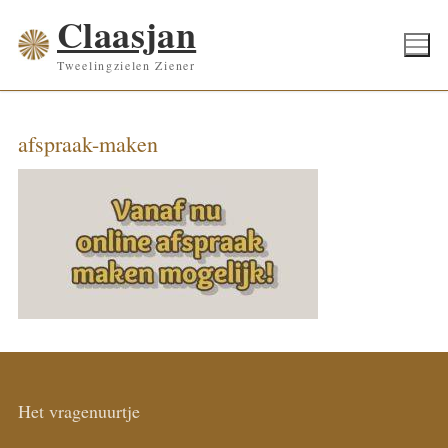
Ga
Claasjan
naar
Tweelingzielen Ziener
de
inhoud
afspraak-maken
Het vragenuurtje