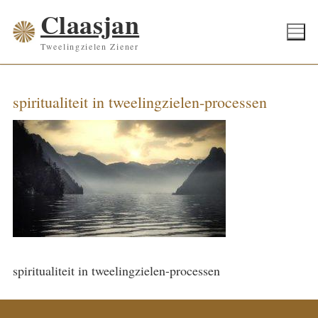
Ga
Claasjan
naar
Tweelingzielen Ziener
de
inhoud
spiritualiteit in tweelingzielen-processen
spiritualiteit in tweelingzielen-processen