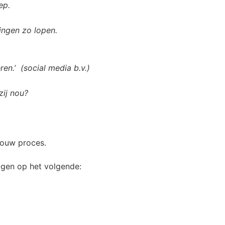
ep.
ingen zo lopen.
ren.’ (social media b.v.)
 zij nou?
 jouw proces.
jgen op het volgende: