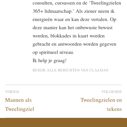
consulten, cursussen en de ‘Tweelingzielen
365+ lidmaatschap.’ Als ziener neem ik
energieën waar en kan deze vertalen. Op
deze manier kan het onbewuste bewust
worden, blokkades in kaart worden
gebracht en antwoorden worden gegeven
op spiritueel niveau.
Ik help je graag!
BEKIJK ALLE BERICHTEN VAN CLAASJAN
Bericht
VORIGE
VOLGENDE
navigatie
Vorig
Volgend
Mannen als
Tweelingzielen en
bericht:
bericht:
Tweelingziel
tekens