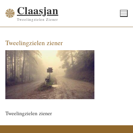
Ga
Claasjan
naar
Tweelingzielen Ziener
de
inhoud
Tweelingzielen ziener
Tweelingzielen ziener