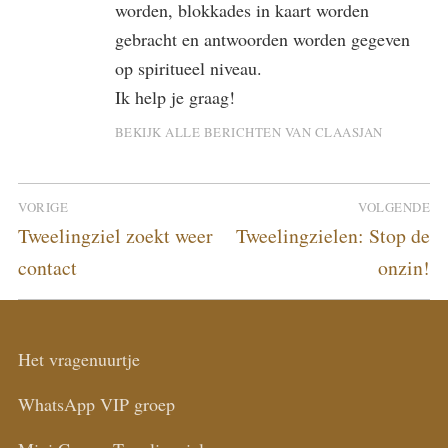
worden, blokkades in kaart worden
gebracht en antwoorden worden gegeven
op spiritueel niveau.
Ik help je graag!
BEKIJK ALLE BERICHTEN VAN CLAASJAN
Bericht
VORIGE
VOLGENDE
navigatie
Vorig
Volgend
Tweelingziel zoekt weer
Tweelingzielen: Stop de
bericht:
bericht:
contact
onzin!
Het vragenuurtje
WhatsApp VIP groep