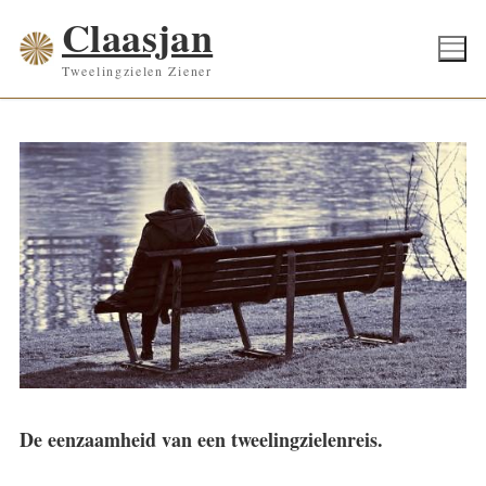
Ga
Claasjan
naar
Tweelingzielen Ziener
de
inhoud
De eenzaamheid van een tweelingzielenreis.