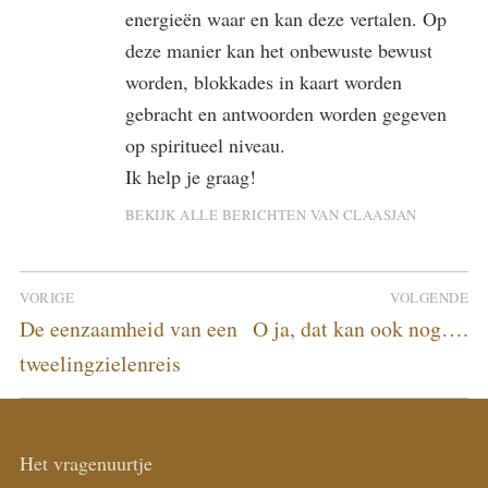
energieën waar en kan deze vertalen. Op
deze manier kan het onbewuste bewust
worden, blokkades in kaart worden
gebracht en antwoorden worden gegeven
op spiritueel niveau.
Ik help je graag!
BEKIJK ALLE BERICHTEN VAN CLAASJAN
Bericht
VORIGE
VOLGENDE
navigatie
Vorig
Volgend
De eenzaamheid van een
O ja, dat kan ook nog….
bericht:
bericht:
tweelingzielenreis
Het vragenuurtje