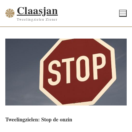
Ga
Claasjan
naar
Tweelingzielen Ziener
de
inhoud
Tweelingzielen: Stop de onzin