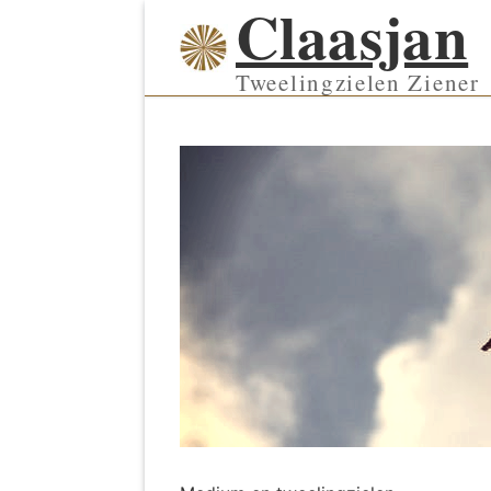
Claasjan
Ga
naar
de
Tweelingzielen Ziener
inhoud