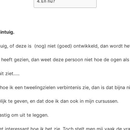
En nu?
intuig.
tuig, of deze is (nog) niet (goed) ontwikkeld, dan wordt het
it heeft gezien, dan weet deze persoon niet hoe de ogen al
t ziet…..
e ik een tweelingzielen verbintenis zie, dan is dat bijna ni
elijk te geven, en dat doe ik dan ook in mijn cursussen.
astig om uit te leggen.
et interessant hoe ik het zie. Toch stelt men mij vaak de vr