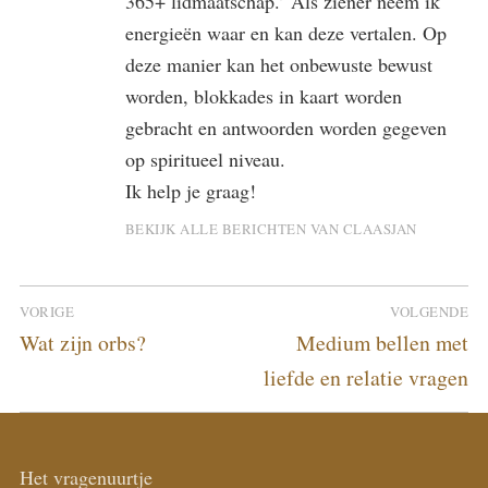
365+ lidmaatschap.’ Als ziener neem ik
energieën waar en kan deze vertalen. Op
deze manier kan het onbewuste bewust
worden, blokkades in kaart worden
gebracht en antwoorden worden gegeven
op spiritueel niveau.
Ik help je graag!
BEKIJK ALLE BERICHTEN VAN CLAASJAN
Bericht
VORIGE
VOLGENDE
navigatie
Vorig
Volgend
Wat zijn orbs?
Medium bellen met
bericht:
bericht:
liefde en relatie vragen
Het vragenuurtje