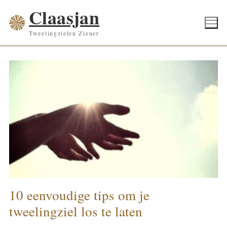
Ga
Claasjan
naar
Tweelingzielen Ziener
de
inhoud
10 eenvoudige tips om je
tweelingziel los te laten