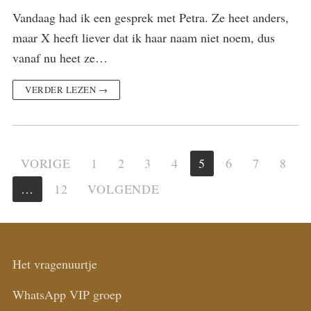
Vandaag had ik een gesprek met Petra. Ze heet anders,
maar X heeft liever dat ik haar naam niet noem, dus
vanaf nu heet ze…
VERDER LEZEN →
Berichten
VORIGE
1
2
3
4
5
6
7
8
paginering
…
12
VOLGENDE
Het vragenuurtje
WhatsApp VIP groep