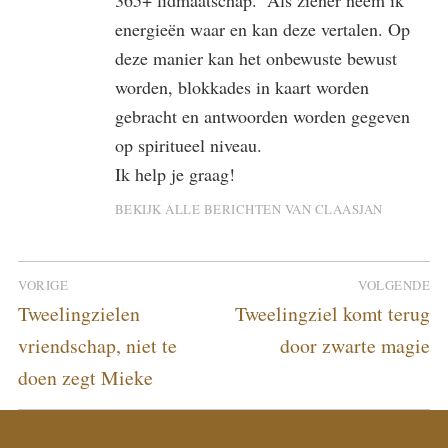
365+ lidmaatschap.’ Als ziener neem ik
energieën waar en kan deze vertalen. Op
deze manier kan het onbewuste bewust
worden, blokkades in kaart worden
gebracht en antwoorden worden gegeven
op spiritueel niveau.
Ik help je graag!
BEKIJK ALLE BERICHTEN VAN CLAASJAN
Bericht
VORIGE
VOLGENDE
navigatie
Vorig
Volgend
Tweelingzielen
Tweelingziel komt terug
bericht:
bericht:
vriendschap, niet te
door zwarte magie
doen zegt Mieke