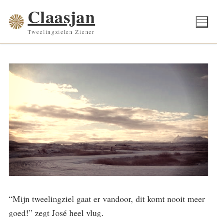
Ga
Claasjan
naar
Tweelingzielen Ziener
de
inhoud
“Mijn tweelingziel gaat er vandoor, dit komt nooit meer
goed!” zegt José heel vlug.