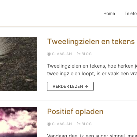
Home
Telefo
Tweelingzielen en tekens
CLAASJAN
BLOG
Tweelingzielen en tekens, hoe herken j
tweelingzielen loopt, is er vaak een v
VERDER LEZEN →
Positief opladen
CLAASJAN
BLOG
Vandaag deel ik een super simpel, maa