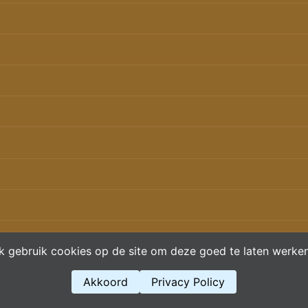
Ik gebruik cookies op de site om deze goed te laten werken
copyright
Beroepsgeheim
Contact
Akkoord
Privacy Policy