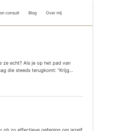
on consult
Blog
Over mij
e ze echt? Als je op het pad van
raag die steeds terugkomt: “Krijg…
r oh zo effectieve oefening om jezelf