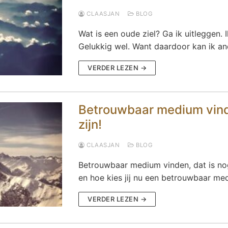
CLAASJAN
BLOG
Wat is een oude ziel? Ga ik uitleggen. 
Gelukkig wel. Want daardoor kan ik 
VERDER LEZEN →
Betrouwbaar medium vinde
zijn!
CLAASJAN
BLOG
Betrouwbaar medium vinden, dat is nog
en hoe kies jij nu een betrouwbaar medi
VERDER LEZEN →